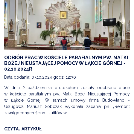
ODBIÓR PRAC W KOŚCIELE PARAFIALNYM PW. MATKI
BOŻEJ NIEUSTAJĄCEJ POMOCY W ŁĄKCIE GÓRNEJ -
02.10.2024R
Data dodania: 07.10.2024 godz. 12:30
W dniu 2 października protokołem zostały odebrane prace
w kościele parafialnym pw. Matki Bożej Nieustającej Pomocy
w Łąkcie Górnej. W ramach umowy firma Budowlano -
Usługowa Mariusz Sobczak wykonała zadania pn. „Remont
zawilgoconych ścian i sufitów w...
CZYTAJ ARTYKUŁ