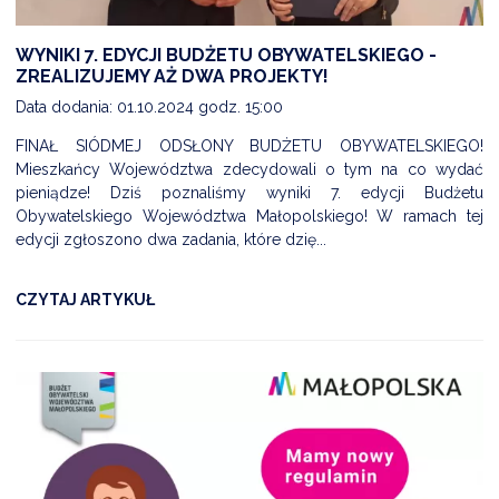
WYNIKI 7. EDYCJI BUDŻETU OBYWATELSKIEGO -
ZREALIZUJEMY AŻ DWA PROJEKTY!
DARDY OBSŁUGI
Data dodania: 01.10.2024 godz. 15:00
FINAŁ SIÓDMEJ ODSŁONY BUDŻETU OBYWATELSKIEGO!
Mieszkańcy Województwa zdecydowali o tym na co wydać
pieniądze! Dziś poznaliśmy wyniki 7. edycji Budżetu
Obywatelskiego Województwa Małopolskiego! W ramach tej
edycji zgłoszono dwa zadania, które dzię...
CZYTAJ ARTYKUŁ