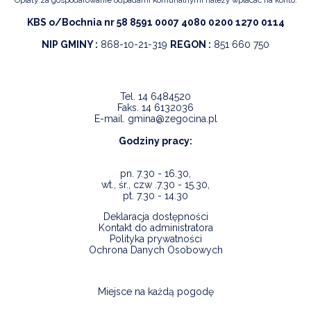
KBS o/Bochnia nr 58 8591 0007 4080 0200 1270 0114
NIP GMINY :
868-10-21-319
REGON :
851 660 750
Tel.
14 6484520
Faks.
14 6132036
E-mail.
gmina@zegocina.pl
Godziny pracy:
pn. 7.30 - 16.30,
wt., śr., czw .7.30 - 15.30,
pt. 7.30 - 14.30
Deklaracja dostępności
Kontakt do administratora
Polityka prywatności
Ochrona Danych Osobowych
Miejsce na każdą pogodę