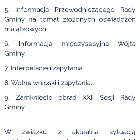
NTERWENCJA
5. Informacja Przewodniczącego Rady
 CZYSTE POWIETRZE
Gminy na temat złożonych oświadczeń
RALNA EWIDENCJA EMISYJNOŚCI BUDYNKÓW (CEEB)
majątkowych.
6. Informacja międzysesyjna Wójta
Gminy.
7. Interpelacje i zapytania.
8. Wolne wnioski i zapytania.
9. Zamknięcie obrad XXII Sesji Rady
Gminy.
W związku z aktualna sytuacją