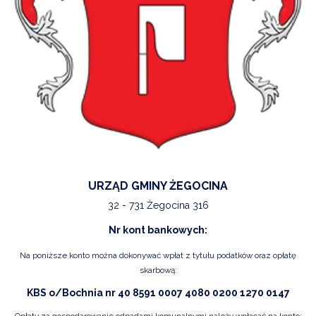
URZĄD GMINY ŻEGOCINA
32 - 731 Żegocina 316
Nr kont bankowych:
Na poniższe konto można dokonywać wpłat z tytułu podatków oraz opłatę
skarbową:
KBS o/Bochnia nr 40 8591 0007 4080 0200 1270 0147
Opłaty za gospodarowanie odpadami komunalnymi należy wpłacać na konto: