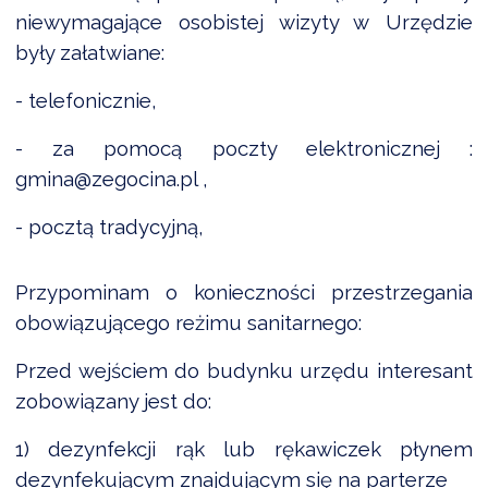
NTERWENCJA
niewymagające osobistej wizyty w Urzędzie
były załatwiane:
 CZYSTE POWIETRZE
RALNA EWIDENCJA EMISYJNOŚCI BUDYNKÓW (CEEB)
- telefonicznie,
- za pomocą poczty elektronicznej :
gmina@zegocina.pl
,
- pocztą tradycyjną,
Przypominam o konieczności przestrzegania
obowiązującego reżimu sanitarnego:
Przed wejściem do budynku urzędu interesant
zobowiązany jest do:
1) dezynfekcji rąk lub rękawiczek płynem
dezynfekującym znajdującym się na parterze