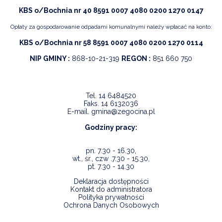
KBS o/Bochnia nr 40 8591 0007 4080 0200 1270 0147
Opłaty za gospodarowanie odpadami komunalnymi należy wpłacać na konto:
KBS o/Bochnia nr 58 8591 0007 4080 0200 1270 0114
NIP GMINY :
868-10-21-319
REGON :
851 660 750
Tel.
14 6484520
Faks.
14 6132036
E-mail.
gmina@zegocina.pl
Godziny pracy:
pn. 7.30 - 16.30,
wt., śr., czw .7.30 - 15.30,
pt. 7.30 - 14.30
Deklaracja dostępności
Kontakt do administratora
Polityka prywatności
Ochrona Danych Osobowych