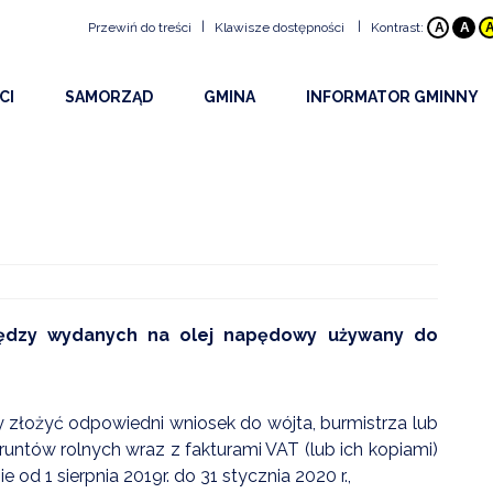
|
|
Przewiń do treści
Klawisze dostępności
Kontrast:
A
A
Klawisze dostępności
CI
SAMORZĄD
GMINA
INFORMATOR GMINNY
ALT
+
1
Przejdź do treści strony:
ŚCI
RADA GMINY
HISTORIA GMINY
BEZPIECZEŃSTWO
ALT
+
2
Mapa witryny:
ALT
+
3
Wersja kontrastowa:
Y I OGŁOSZENIA
URZĄD
INFORMACJE OGÓLNE
DOSTĘPNOŚĆ
ALT
+
4
Z WYDARZEŃ 2026
OBWIESZCZENIA WÓJTA
PLAN GMINY
PROJEKTY
ALT
+
5
NA STRONA INTERNETOWA
DRUKI DO POBRANIA
SOŁECTWA
URZĘDY I INSTYTUCJE
ALT
+
6
OWY INFORMATOR SMS
UDOSTĘPNIANIE INFORMACJI PUBLICZNEJ
EDUKACJA
ALT
+
7
Rozmiar tekstu
iędzy wydanych na olej napędowy używany do
KULTURA
ALT
+
8
ALT
+
9
PARAFIE
eży złożyć odpowiedni wniosek do wójta, burmistrza lub
ALT
+
W
Wyszukiwarka
STOWARZYSZENIA I O
runtów rolnych wraz z fakturami VAT (lub ich kopiami)
 1 sierpnia 2019r. do 31 stycznia 2020 r.,
SPORT