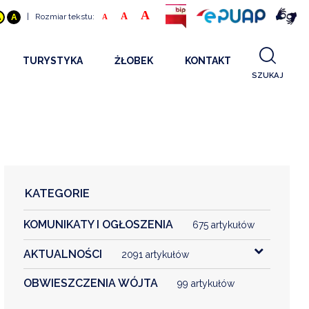
A
A
|
Rozmiar tekstu:
A
A
A
TURYSTYKA
ŻŁOBEK
KONTAKT
SZUKAJ
GDZIE SPAĆ
INFORMACJE O PROJEKCIE
GDZIE ZJEŚĆ
STANDARDY OBSŁUGI
REKRUTACJA 2025
CO ZWIEDZAĆ
REKRUTACJA 2024
FILMY PROMOCYJNE
REKRUTACJA 2023
KATEGORIE
REKRUTACJA
KOMUNIKATY I OGŁOSZENIA
KONTAKT
675 artykułów
AKTUALNOŚCI
2091 artykułów
RGANIZACJE
OBWIESZCZENIA WÓJTA
99 artykułów