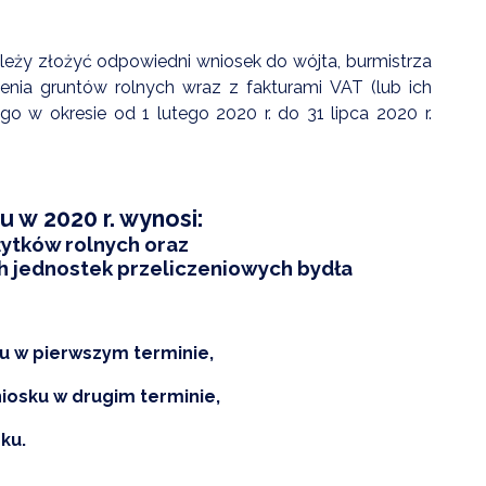
ZDROWIE
 należy złożyć odpowiedni wniosek do wójta, burmistrza
ROLNICTWO
enia gruntów rolnych wraz z fakturami VAT (lub ich
 w okresie od 1 lutego 2020 r. do 31 lipca 2020 r.
CZYSTE POWIETRZE
GOSPODARKA ODPADA
KOMUNIKACJA
 w 2020 r. wynosi:
PRZYDATNE STRONY
 użytków rolnych oraz
ych jednostek przeliczeniowych bydła
sku w pierwszym terminie,
wniosku w drugim terminie,
ku.