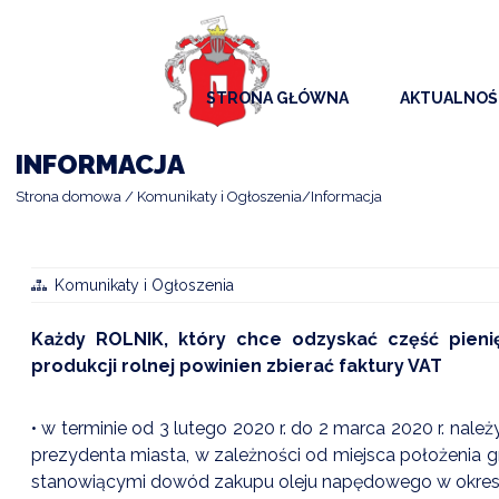
STRONA GŁÓWNA
AKTUALNOŚ
AKTUALNO
INFORMACJA
KOMUNIKAT
Strona domowa
Komunikaty i Ogłoszenia
Informacja
KALENDAR
ARCHIWAL
Komunikaty i Ogłoszenia
SAMORZĄD
Każdy ROLNIK, który chce odzyskać część pien
produkcji rolnej powinien zbierać faktury VAT
• w terminie od 3 lutego 2020 r. do 2 marca 2020 r. nal
prezydenta miasta, w zależności od miejsca położenia g
stanowiącymi dowód zakupu oleju napędowego w okresie od