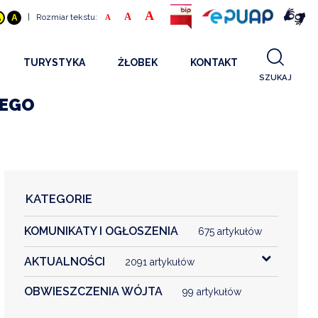
A
A
|
Rozmiar tekstu:
A
A
A
TURYSTYKA
ŻŁOBEK
KONTAKT
SZUKAJ
GDZIE SPAĆ
INFORMACJE O PROJEKCIE
IEGO
GDZIE ZJEŚĆ
STANDARDY OBSŁUGI
REKRUTACJA 2025
CO ZWIEDZAĆ
REKRUTACJA 2024
FILMY PROMOCYJNE
REKRUTACJA 2023
KATEGORIE
REKRUTACJA
KOMUNIKATY I OGŁOSZENIA
KONTAKT
675 artykułów
AKTUALNOŚCI
2091 artykułów
RGANIZACJE
OBWIESZCZENIA WÓJTA
99 artykułów