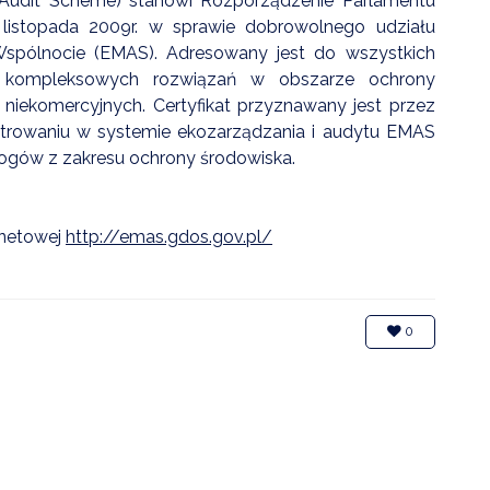
udit Scheme) stanowi Rozporządzenie Parlamentu
listopada 2009r. w sprawie dobrowolnego udziału
ZDROWIE
Wspólnocie (EMAS). Adresowany jest do wszystkich
ROLNICTWO
em kompleksowych rozwiązań w obszarze ochrony
cji niekomercyjnych. Certyfikat przyznawany jest przez
CZYSTE POWIETRZE
strowaniu w systemie ekozarządzania i audytu EMAS
ogów z zakresu ochrony środowiska.
GOSPODARKA ODPADA
KOMUNIKACJA
rnetowej
http://emas.gdos.gov.pl/
PRZYDATNE STRONY
0