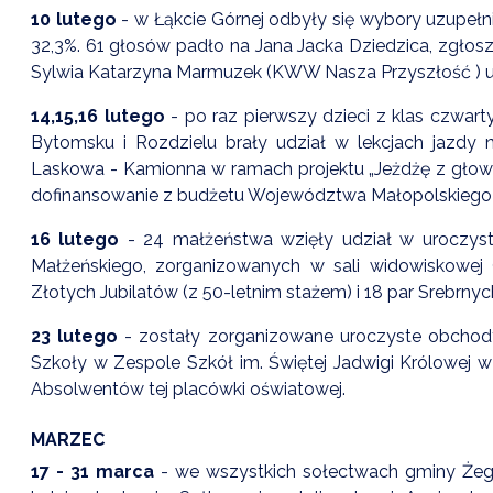
10 lutego
- w Łąkcie Górnej odbyły się wybory uzupełn
32,3%. 61 głosów padło na Jana Jacka Dziedzica, zgł
Sylwia Katarzyna Marmuzek (KWW Nasza Przyszłość ) u
14,15,16 lutego
- po raz pierwszy dzieci z klas czwar
Bytomsku i Rozdzielu brały udział w lekcjach jazdy na
Laskowa - Kamionna w ramach projektu „Jeżdżę z głową”
dofinansowanie z budżetu Województwa Małopolskiego 
16 lutego
- 24 małżeństwa wzięły udział w uroczyst
Małżeńskiego, zorganizowanych w sali widowiskowej 
Złotych Jubilatów (z 50-letnim stażem) i 18 par Srebrnyc
23 lutego
- zostały zorganizowane uroczyste obchody
Szkoły w Zespole Szkół im. Świętej Jadwigi Królowej 
Absolwentów tej placówki oświatowej.
MARZEC
17 - 31 marca
- we wszystkich sołectwach gminy Żego