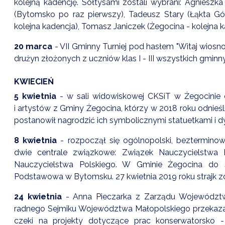
kolejną kadencję. Sołtysami zostali wybrani: Agnieszk
(Bytomsko po raz pierwszy), Tadeusz Stary (Łąkta Gór
kolejna kadencja), Tomasz Janiczek (Żegocina - kolejna 
20 marca
- VII Gminny Turniej pod hasłem "Witaj wios
drużyn złożonych z uczniów klas I - III wszystkich gmi
KWIECIEŃ
5 kwietnia
- w sali widowiskowej CKSiT w Żegocinie 
i artystów z Gminy Żegocina, którzy w 2018 roku odnie
postanowił nagrodzić ich symbolicznymi statuetkami i 
8 kwietnia
- rozpoczął się ogólnopolski, beztermino
dwie centrale związkowe: Związek Nauczycielstwa
Nauczycielstwa Polskiego. W Gminie Żegocina do s
Podstawowa w Bytomsku. 27 kwietnia 2019 roku strajk z
24 kwietnia
- Anna Pieczarka z Zarządu Województw
radnego Sejmiku Województwa Małopolskiego przekaz
czeki na projekty dotyczące prac konserwatorsko -