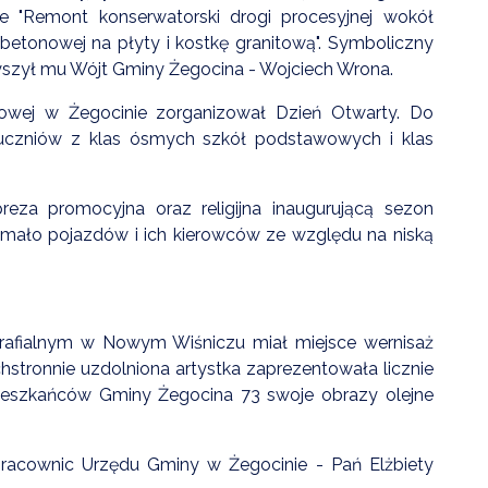
e "Remont konserwatorski drogi procesyjnej wokół
betonowej na płyty i kostkę granitową". Symboliczny
zyszył mu Wójt Gminy Żegocina - Wojciech Wrona.
lowej w Żegocinie zorganizował Dzień Otwarty. Do
t uczniów z klas ósmych szkół podstawowych i klas
eza promocyjna oraz religijna inaugurującą sezon
 mało pojazdów i ich kierowców ze względu na niską
Parafialnym w Nowym Wiśniczu miał miejsce wernisaż
stronnie uzdolniona artystka zaprezentowała licznie
mieszkańców Gminy Żegocina 73 swoje obrazy olejne
pracownic Urzędu Gminy w Żegocinie - Pań Elżbiety