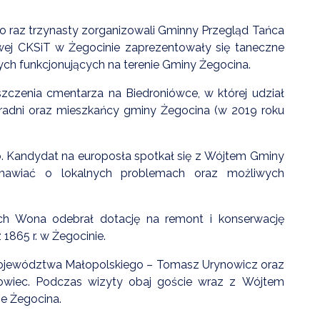
po raz trzynasty zorganizowali Gminny Przegląd Tańca
owej CKSiT w Żegocinie zaprezentowały się taneczne
ych funkcjonujących na terenie Gminy Żegocina.
czenia cmentarza na Biedroniówce, w której udział
 radni oraz mieszkańcy gminy Żegocina (w 2019 roku
. Kandydat na europosła spotkał się z Wójtem Gminy
mawiać o lokalnych problemach oraz możliwych
OSTRZEŻENIE HYDROLOGICZNE-16.07
Data dodania: 16.07.2026 godz. 15:00
h Wona odebrał dotację na remont i konserwację
Ostrzeżenie hydrologiczne
 1865 r. w Żegocinie.
CZYTAJ KOMUNIKAT
Województwa Małopolskiego – Tomasz Urynowicz oraz
wiec. Podczas wizyty obaj goście wraz z Wójtem
ie Żegocina.