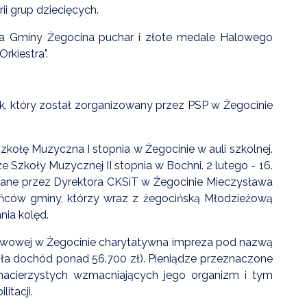
rii grup dziecięcych.
a Gminy Żegocina puchar i złote medale Halowego
rkiestra".
k, który został zorganizowany przez PSP w Żegocinie
ołę Muzyczna I stopnia w Żegocinie w auli szkolnej.
 Szkoły Muzycznej II stopnia w Bochni. 2 lutego - 16.
ane przez Dyrektora CKSiT w Żegocinie Mieczysława
ańców gminy, którzy wraz z żegocińską Młodzieżową
ania kolęd.
awowej w Żegocinie charytatywna impreza pod nazwą
iosła dochód ponad 56.700 zł). Pieniądze przeznaczone
acierzystych wzmacniających jego organizm i tym
itacji.