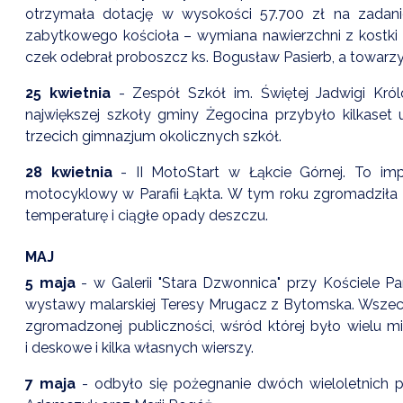
otrzymała dotację w wysokości 57.700 zł na zadani
zabytkowego kościoła – wymiana nawierzchni z kostki 
czek odebrał proboszcz ks. Bogusław Pasierb, a towar
25 kwietnia
- Zespół Szkół im. Świętej Jadwigi Kró
największej szkoły gminy Żegocina przybyło kilkase
trzecich gimnazjum okolicznych szkół.
28 kwietnia
- II MotoStart w Łąkcie Górnej. To impr
motocyklowy w Parafii Łąkta. W tym roku zgromadziła
temperaturę i ciągłe opady deszczu.
MAJ
5 maja
- w Galerii "Stara Dzwonnica" przy Kościele 
wystawy malarskiej Teresy Mrugacz z Bytomska. Wszech
zgromadzonej publiczności, wśród której było wielu 
i deskowe i kilka własnych wierszy.
7 maja
- odbyło się pożegnanie dwóch wieloletnich 