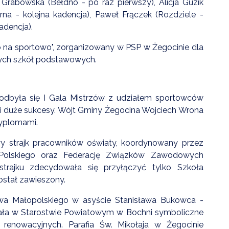
a Grabowska (Bełdno - po raz pierwszy), Alicja Guzik
na - kolejna kadencja), Paweł Frączek (Rozdziele -
kadencja).
no na sportowo", zorganizowany w PSP w Żegocinie dla
nnych szkół podstawowych.
odbyła się I Gala Mistrzów z udziałem sportowców
śli duże sukcesy. Wójt Gminy Żegocina Wojciech Wrona
dyplomami.
wy strajk pracowników oświaty, koordynowany przez
 Polskiego oraz Federację Związków Zawodowych
trajku zdecydowała się przyłączyć tylko Szkoła
ostał zawieszony.
a Małopolskiego w asyście Stanisława Bukowca -
ała w Starostwie Powiatowym w Bochni symboliczne
 renowacyjnych. Parafia Św. Mikołaja w Żegocinie