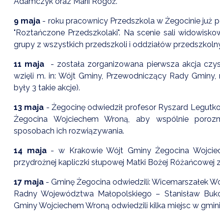
Adamczyk oraz Marii Rogóż.
9 maja
- roku pracownicy Przedszkola w Żegocinie już 
"Roztańczone Przedszkolaki". Na scenie sali widowisk
grupy z wszystkich przedszkoli i oddziałów przedszkoln
11 maja
- została zorganizowana pierwsza akcja czysz
wzięli m. in: Wójt Gminy, Przewodniczący Rady Gminy,
były 3 takie akcje).
13 maja
- Żegocinę odwiedził profesor Ryszard Legutko
Żegocina Wojciechem Wroną, aby wspólnie poroz
E-17.07
21 LIPCA - ĆWICZENIA ALARM - 26
sposobach ich rozwiązywania.
Data dodania: 17.07.2026 godz. 10:30
14 maja
- w Krakowie Wójt Gminy Żegocina Wojciec
07
Aktualności Wydarzenia Alarm ALARM-26
przydrożnej kapliczki słupowej Matki Bożej Różańcowej z
CZYTAJ KOMUNIKAT
17 maja
- Gminę Żegocina odwiedzili: Wicemarszałek 
Radny Województwa Małopolskiego – Stanisław Buko
Gminy Wojciechem Wroną odwiedzili kilka miejsc w gmin