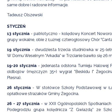
same dobre i radosne informacje.
Tadeusz Olszewski
STYCZEŃ
13 stycznia
- patriotyczno - kolędowy Koncert Noworo
grupy wokalne, obie z Łużnej: czterogłosowy Chór "Cantab
19 stycznia
- dwudziesta trzecia studniówka w 25-letn
W Domu Weselnym "Arkadia" w Trzcianie bawiło się 26 
19-20 stycznia
- jedenasta odsłona Turnieju Halowej P
oldbojów (mężczyzn 35+) wygrał "Beskidu I" Żegoci
Pleśna).
26 stycznia
- W stołówce Szkoły Podstawowej w Łąkc
opłatkowe strażaków Gminy Żegocina.
26 - 27 stycznia
- w XXII Ogólnopolskich Spotkaniach
Podegrodziu grupa kolędnicza "Z Gwiazdą” ze Szk