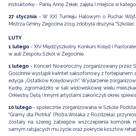
instruktorkę - Panią Annę Zelek, zajęła I miejsce w katego
27 stycznia
- W XXI Turnieju Halowym o Puchar Wójt
Mistrza Gminy Żegocina 2019 zdobyła drużyna "Szkolec O
LUTY
1 lutego
- XIV Międzyszkolny Konkurs Kolęd i Pastorałe
w auli Zespołu Szkół w Żegocinie.
1 lutego
- Koncert Noworoczny zorganizowany przez Szk
Gościnnie wystąpił kwintet saksofonowy z fortepianem ze
edycja „Ostatków Kolędowych”. Wydarzenie zorganizow
Kędrę, zgromadziło w sali widowiskowej wielu mieszk
Orkiestrą Dętą i innymi artystami zakończyli okres śpiew
10 lutego
- społecznie zorganizowana w Szkole Podst
"Gramy dla Piotrka" (Piotra Wolaka z Rozdziela), przyn
zostały na szereg zabiegów wszczepienia komórek m
samym ratujących mu życie oraz pokrycie kosztów rehabil