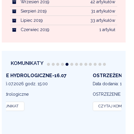
Wrzesień 2019
42 artykułów
Sierpień 2019
31 artykułów
Lipiec 2019
33 artykułów
Czerwiec 2019
1 artykuł
KOMUNIKATY
OSTRZEŻENIE METEOROLOGICZNE 16-07
OS
13
Data dodania: 16.07.2026 godz. 14:30
Dat
OSTRZEŻENIE METEOROLOGICZNE
OS
CZYTAJ KOMUNIKAT