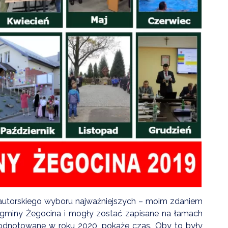
ZDROWIE
ROLNICTWO
CZYSTE POWIETRZE
GOSPODARKA ODPADA
KOMUNIKACJA
PRZYDATNE STRONY
m autorskiego wyboru najważniejszych – moim zdaniem
e gminy Żegocina i mogły zostać zapisane na łamach
nie odnotowane w roku 2020, pokaże czas. Oby to były