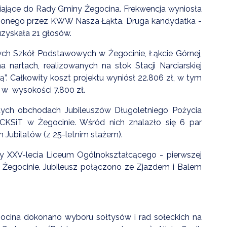
iające do Rady Gminy Żegocina. Frekwencja wyniosła
oszonego przez KWW Nasza Łąkta. Druga kandydatka -
zyskała 21 głosów.
tych Szkół Podstawowych w Żegocinie, Łąkcie Górnej,
 nartach, realizowanych na stok Stacji Narciarskiej
. Całkowity koszt projektu wyniósł 22.806 zł, w tym
w wysokości 7.800 zł.
ych obchodach Jubileuszów Długoletniego Pożycia
CKSiT w Żegocinie. Wśród nich znalazło się 6 par
h Jubilatów (z 25-letnim stażem).
 XXV-lecia Liceum Ogólnokształcącego - pierwszej
w Żegocinie. Jubileusz połączono ze Zjazdem i Balem
cina dokonano wyboru sołtysów i rad sołeckich na