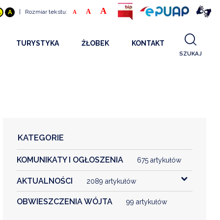
A
A
|
Rozmiar tekstu:
A
A
A
TURYSTYKA
ŻŁOBEK
KONTAKT
SZUKAJ
GDZIE SPAĆ
INFORMACJE O PROJEKCIE
GDZIE ZJEŚĆ
STANDARDY OBSŁUGI
REKRUTACJA 2025
CO ZWIEDZAĆ
REKRUTACJA 2024
FILMY PROMOCYJNE
REKRUTACJA 2023
KATEGORIE
REKRUTACJA
KOMUNIKATY I OGŁOSZENIA
KONTAKT
675 artykułów
AKTUALNOŚCI
2089 artykułów
RGANIZACJE
OBWIESZCZENIA WÓJTA
99 artykułów