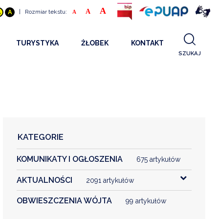
A
A
|
Rozmiar tekstu:
A
A
A
TURYSTYKA
ŻŁOBEK
KONTAKT
SZUKAJ
GDZIE SPAĆ
INFORMACJE O PROJEKCIE
GDZIE ZJEŚĆ
STANDARDY OBSŁUGI
REKRUTACJA 2025
CO ZWIEDZAĆ
REKRUTACJA 2024
FILMY PROMOCYJNE
REKRUTACJA 2023
KATEGORIE
REKRUTACJA
KOMUNIKATY I OGŁOSZENIA
KONTAKT
675 artykułów
AKTUALNOŚCI
2091 artykułów
RGANIZACJE
OBWIESZCZENIA WÓJTA
99 artykułów