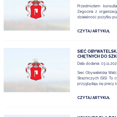
Przedmiotem konsult
Żegocina z organiza
działalność pożytku pu
CZYTAJ ARTYKUŁ
SIEĆ OBYWATELSK
CHĘTNYCH DO SZK
Data dodania: 03.11.20
E-17.07
21 LIPCA - ĆWICZENIA ALARM - 26
Sieć Obywatelska Watc
Data dodania: 17.07.2026 godz. 10:30
Strażniczych (SIS). To
07
Aktualności Wydarzenia Alarm ALARM-26
przyglądają się pracy l
CZYTAJ KOMUNIKAT
CZYTAJ ARTYKUŁ