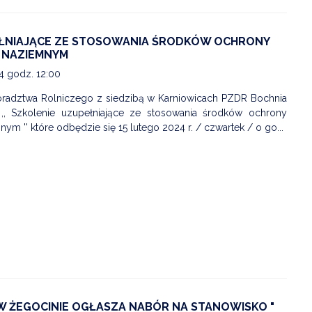
ZDROWIE
EŁNIAJĄCE ZE STOSOWANIA ŚRODKÓW OCHRONY
ROLNICTWO
 NAZIEMNYM
24 godz. 12:00
CZYSTE POWIETRZE
radztwa Rolniczego z siedzibą w Karniowicach PZDR Bochnia
GOSPODARKA ODPADA
 ,, Szkolenie uzupełniające ze stosowania środków ochrony
ym '' które odbędzie się 15 lutego 2024 r. / czwartek / o go...
KOMUNIKACJA
PRZYDATNE STRONY
W ŻEGOCINIE OGŁASZA NABÓR NA STANOWISKO "