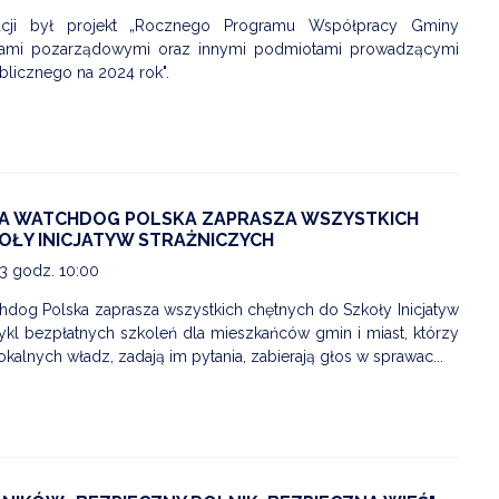
acji był projekt „Rocznego Programu Współpracy Gminy
cjami pozarządowymi oraz innymi podmiotami prowadzącymi
blicznego na 2024 rok".
A WATCHDOG POLSKA ZAPRASZA WSZYSTKICH
OŁY INICJATYW STRAŻNICZYCH
23 godz. 10:00
OSTRZEŻENIE HYDROLOGICZNE-16.07
hdog Polska zaprasza wszystkich chętnych do Szkoły Inicjatyw
Data dodania: 16.07.2026 godz. 15:00
 cykl bezpłatnych szkoleń dla mieszkańców gmin i miast, którzy
Ostrzeżenie hydrologiczne
okalnych władz, zadają im pytania, zabierają głos w sprawac...
CZYTAJ KOMUNIKAT