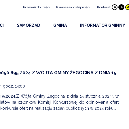
|
|
Przewiń do treści
Klawisze dostępności
Kontrast:
A
A
Klawisze dostępności
CI
SAMORZĄD
GMINA
INFORMATOR GMINNY
ALT
+
1
Przejdź do treści strony:
ŚCI
RADA GMINY
HISTORIA GMINY
BEZPIECZEŃSTWO
ALT
+
2
Mapa witryny:
ALT
+
3
Wersja kontrastowa:
Y I OGŁOSZENIA
URZĄD
INFORMACJE OGÓLNE
DOSTĘPNOŚĆ
ALT
+
4
Z WYDARZEŃ 2026
OBWIESZCZENIA WÓJTA
PLAN GMINY
PROJEKTY
ALT
+
5
NA STRONA INTERNETOWA
DRUKI DO POBRANIA
SOŁECTWA
URZĘDY I INSTYTUCJE
050.695.2024.Z WÓJTA GMINY ŻEGOCINA Z DNIA 15
ALT
+
6
OWY INFORMATOR SMS
UDOSTĘPNIANIE INFORMACJI PUBLICZNEJ
EDUKACJA
ALT
+
7
Rozmiar tekstu
24 godz. 14:00
KULTURA
ALT
+
8
95.2024.Z Wójta Gminy Żegocina z dnia 15 stycznia 2024r. w
atów na członków Komisji Konkursowej do opiniowania ofert
ALT
+
9
PARAFIE
onkursie ofert na realizację zadań publicznych w 2024 roku...
ALT
+
W
Wyszukiwarka
STOWARZYSZENIA I O
SPORT