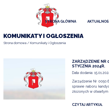
STRONA GŁÓWNA
AKTUALNOŚ
AKTUALNO
KOMUNIKATY I OGŁOSZENIA
KOMUNIKAT
Strona domowa
Komunikaty i Ogłoszenia
KALENDAR
ARCHIWAL
ZARZĄDZENIE NR 0
STYCZNIA 2024R.
SAMORZĄD
Data dodania: 15.01.20
Zarządzenie Nr 0050.6
sprawie naboru kandyd
złożonych w otwartym k
CZYTAJ ARTYKUŁ