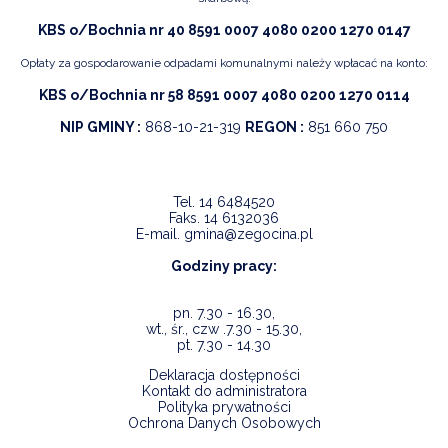
KBS o/Bochnia nr 40 8591 0007 4080 0200 1270 0147
Opłaty za gospodarowanie odpadami komunalnymi należy wpłacać na konto:
KBS o/Bochnia nr 58 8591 0007 4080 0200 1270 0114
NIP GMINY :
868-10-21-319
REGON :
851 660 750
Tel.
14 6484520
Faks.
14 6132036
E-mail.
gmina@zegocina.pl
Godziny pracy:
pn. 7.30 - 16.30,
wt., śr., czw .7.30 - 15.30,
pt. 7.30 - 14.30
Deklaracja dostępności
Kontakt do administratora
Polityka prywatności
Ochrona Danych Osobowych