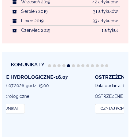
Wrzesień 2019
42 artykułów
Sierpień 2019
31 artykułów
Lipiec 2019
33 artykułów
Czerwiec 2019
1 artykuł
KOMUNIKATY
OSTRZEŻENIE METEOROLOGICZNE 16-07
OS
13
Data dodania: 16.07.2026 godz. 14:30
Dat
OSTRZEŻENIE METEOROLOGICZNE
OS
CZYTAJ KOMUNIKAT