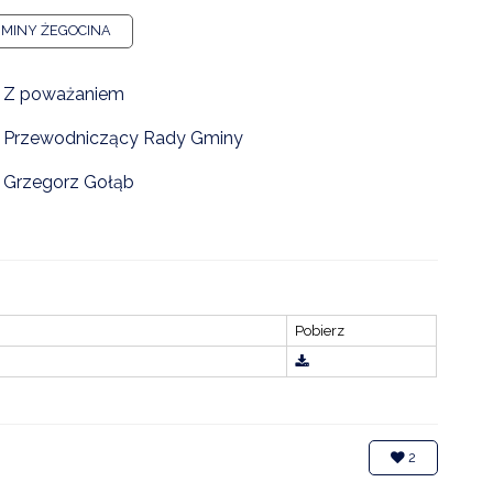
GMINY ŻEGOCINA
ZDROWIE
ROLNICTWO
Z poważaniem
CZYSTE POWIETRZE
Przewodniczący Rady Gminy
GOSPODARKA ODPADA
Grzegorz Gołąb
KOMUNIKACJA
PRZYDATNE STRONY
Pobierz
2