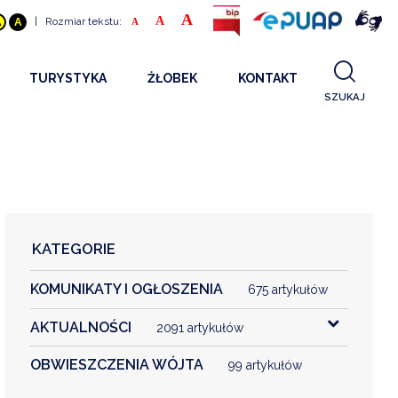
A
A
|
Rozmiar tekstu:
A
A
A
TURYSTYKA
ŻŁOBEK
KONTAKT
SZUKAJ
GDZIE SPAĆ
INFORMACJE O PROJEKCIE
GDZIE ZJEŚĆ
STANDARDY OBSŁUGI
REKRUTACJA 2025
CO ZWIEDZAĆ
REKRUTACJA 2024
FILMY PROMOCYJNE
REKRUTACJA 2023
KATEGORIE
REKRUTACJA
KOMUNIKATY I OGŁOSZENIA
KONTAKT
675 artykułów
AKTUALNOŚCI
2091 artykułów
RGANIZACJE
OBWIESZCZENIA WÓJTA
99 artykułów