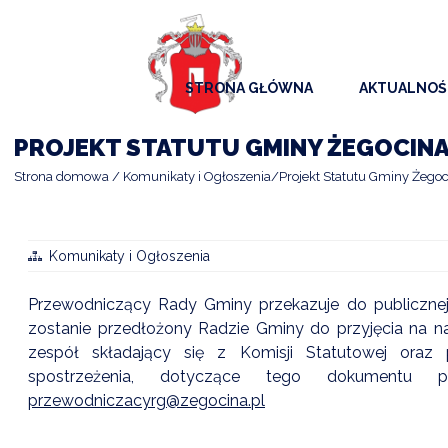
STRONA GŁÓWNA
AKTUALNOŚ
AKTUALNO
PROJEKT STATUTU GMINY ŻEGOCIN
KOMUNIKAT
Strona domowa
Komunikaty i Ogłoszenia
Projekt Statutu Gminy Żego
KALENDAR
ARCHIWAL
Komunikaty i Ogłoszenia
SAMORZĄD
Przewodniczący Rady Gminy przekazuje do publicznej
zostanie przedłożony Radzie Gminy do przyjęcia na naj
zespół składający się z Komisji Statutowej oraz
spostrzeżenia, dotyczące tego dokumentu 
przewodniczacyrg@zegocina.pl