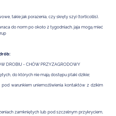
ZDROWIE
, takie jak porażenia, czy skręty szyi (torticollis).
ROLNICTWO
wraca do norm po około 2 tygodniach. jaja mogą mieć
CZYSTE POWIETRZE
orup
GOSPODARKA ODPADA
KOMUNIKACJA
drób:
PRZYDATNE STRONY
W DROBIU - CHÓW PRZYZAGRODOWY
ych, do których nie mają dostępu ptaki dzikie;
 pod warunkiem uniemożliwienia kontaktów z dzikim
eniach zamkniętych lub pod szczelnym przykryciem,