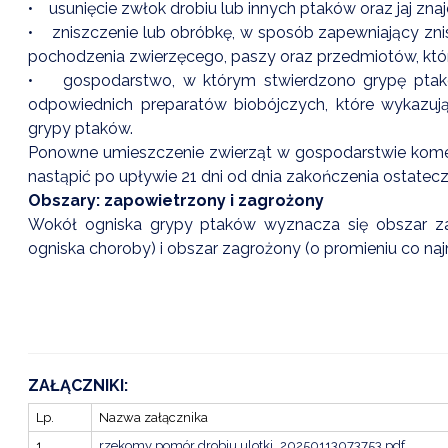
• usunięcie zwłok drobiu lub innych ptaków oraz jaj zna
• zniszczenie lub obróbkę, w sposób zapewniający zn
pochodzenia zwierzęcego, paszy oraz przedmiotów, któ
• gospodarstwo, w którym stwierdzono grypę ptaków
odpowiednich preparatów biobójczych, które wykazują
grypy ptaków.
Ponowne umieszczenie zwierząt w gospodarstwie kome
nastąpić po upływie 21 dni od dnia zakończenia ostatec
Obszary: zapowietrzony i zagrożony
Wokół ogniska grypy ptaków wyznacza się obszar za
ogniska choroby) i obszar zagrożony (o promieniu co na
E-17.07
21 LIPCA - ĆWICZENIA ALARM - 26
Data dodania: 17.07.2026 godz. 10:30
07
Aktualności Wydarzenia Alarm ALARM-26
CZYTAJ KOMUNIKAT
ZAŁĄCZNIKI:
Lp.
Nazwa załącznika
1
rzekomy pomór drobiu ulotki_20250113073753.pdf