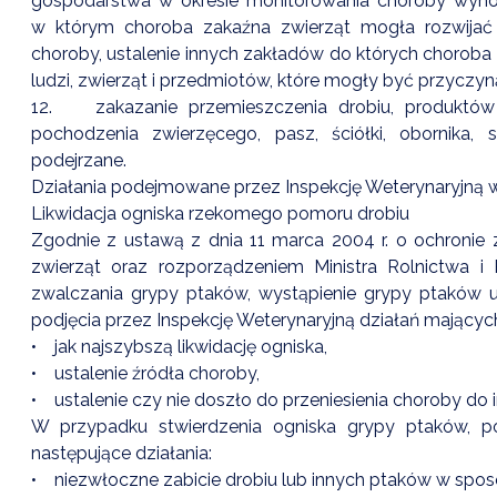
gospodarstwa w okresie monitorowania choroby wynos
w którym choroba zakaźna zwierząt mogła rozwijać 
choroby, ustalenie innych zakładów do których choroba
ludzi, zwierząt i przedmiotów, które mogły być przyczyn
12. zakazanie przemieszczenia drobiu, produktów
pochodzenia zwierzęcego, pasz, ściółki, obornika
podejrzane.
Działania podejmowane przez Inspekcję Weterynaryjną 
Likwidacja ogniska rzekomego pomoru drobiu
Zgodnie z ustawą z dnia 11 marca 2004 r. o ochronie
zwierząt oraz rozporządzeniem Ministra Rolnictwa i
zwalczania grypy ptaków, wystąpienie grypy ptaków u
podjęcia przez Inspekcję Weterynaryjną działań mających
• jak najszybszą likwidację ogniska,
• ustalenie źródła choroby,
• ustalenie czy nie doszło do przeniesienia choroby do
W przypadku stwierdzenia ogniska grypy ptaków,
następujące działania:
• niezwłoczne zabicie drobiu lub innych ptaków w sposó