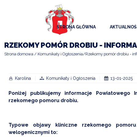
STRONA GŁÓWNA
AKTUALNOŚ
AKTUALNO
RZEKOMY POMÓR DROBIU - INFORM
KOMUNIKAT
Strona domowa
Komunikaty i Ogłoszenia
Rzekomy pomór drobiu - in
KALENDAR
ARCHIWAL
Karolina
Komunikaty i Ogłoszenia
13-01-2025
SAMORZĄD
Poniżej publikujemy informacje Powiatowego I
rzekomego pomoru drobiu.
Typowe objawy kliniczne rzekomego pomoru 
welogenicznymi to: