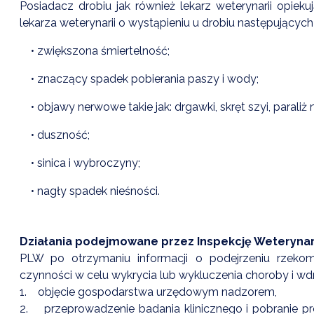
Posiadacz drobiu jak również lekarz weterynarii opi
lekarza weterynarii o wystąpieniu u drobiu następującyc
• zwiększona śmiertelność;
• znaczący spadek pobierania paszy i wody;
• objawy nerwowe takie jak: drgawki, skręt szyi, paraliż 
• duszność;
• sinica i wybroczyny;
• nagły spadek nieśności.
Działania podejmowane przez Inspekcję Weterynar
PLW po otrzymaniu informacji o podejrzeniu rzeko
czynności w celu wykrycia lub wykluczenia choroby i wdr
1. objęcie gospodarstwa urzędowym nadzorem,
2. przeprowadzenie badania klinicznego i pobranie pr