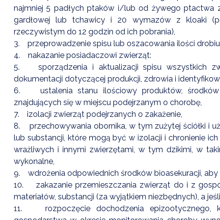
najmniej 5 padłych ptaków i/lub od żywego ptactwa
gardłowej lub tchawicy i 20 wymazów z kloaki (p
rzeczywistym do 12 godzin od ich pobrania),
3. przeprowadzenie spisu lub oszacowania ilości drobi
4. nakazanie posiadaczowi zwierząt:
5. sporządzenia i aktualizacji spisu wszystkich zw
dokumentacji dotyczącej produkcji, zdrowia i identyfikow
6. ustalenia stanu ilościowy produktów, środków ż
znajdujących się w miejscu podejrzanym o chorobę,
7. izolacji zwierząt podejrzanych o zakażenie,
8. przechowywania obornika, w tym zużytej ściółki i uż
lub substancji, które mogą być w izolacji i chronienie 
wrażliwych i innymi zwierzętami, w tym dzikimi, w taki
wykonalne,
9. wdrożenia odpowiednich środków bioasekuracji, aby z
10. zakazanie przemieszczania zwierząt do i z gosp
materiałów, substancji (za wyjątkiem niezbędnych), a jeś
11. rozpoczęcie dochodzenia epizootycznego, kt