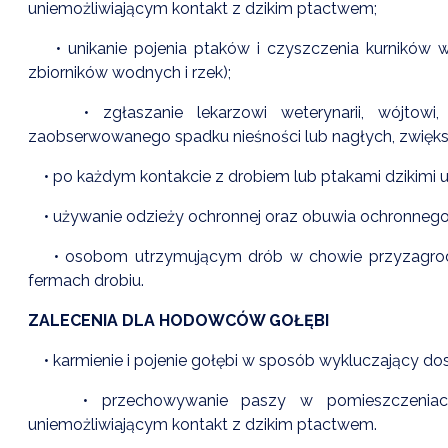
uniemożliwiającym kontakt z dzikim ptactwem;
• unikanie pojenia ptaków i czyszczenia kurników
zbiorników wodnych i rzek);
• zgłaszanie lekarzowi weterynarii, wójtowi, 
zaobserwowanego spadku nieśności lub nagłych, zwięks
• po każdym kontakcie z drobiem lub ptakami dzikimi 
• używanie odzieży ochronnej oraz obuwia ochronnego 
• osobom utrzymującym drób w chowie przyzagrodo
fermach drobiu.
ZALECENIA DLA HODOWCÓW GOŁĘBI
• karmienie i pojenie gołębi w sposób wykluczający dos
• przechowywanie paszy w pomieszczeniach z
uniemożliwiającym kontakt z dzikim ptactwem.