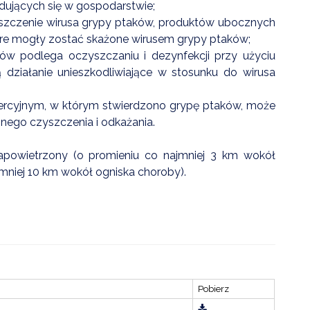
jdujących się w gospodarstwie;
iszczenie wirusa grypy ptaków, produktów ubocznych
re mogły zostać skażone wirusem grypy ptaków;
 podlega oczyszczaniu i dezynfekcji przy użyciu
 działanie unieszkodliwiające w stosunku do wirusa
rcyjnym, w którym stwierdzono grypę ptaków, może
znego czyszczenia i odkażania.
powietrzony (o promieniu co najmniej 3 km wokół
jmniej 10 km wokół ogniska choroby).
OSTRZEŻENIE HYDROLOGICZNE-16.07
Data dodania: 16.07.2026 godz. 15:00
Ostrzeżenie hydrologiczne
CZYTAJ KOMUNIKAT
Pobierz