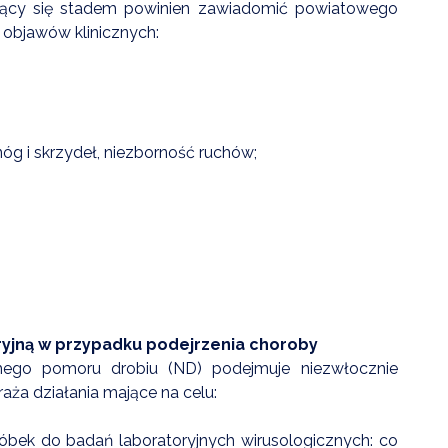
ekujący się stadem powinien zawiadomić powiatowego
h objawów klinicznych:
nóg i skrzydeł, niezborność ruchów;
yjną w przypadku podejrzenia choroby
mego pomoru drobiu (ND) podejmuje niezwłocznie
aża działania mające na celu:
óbek do badań laboratoryjnych wirusologicznych: co