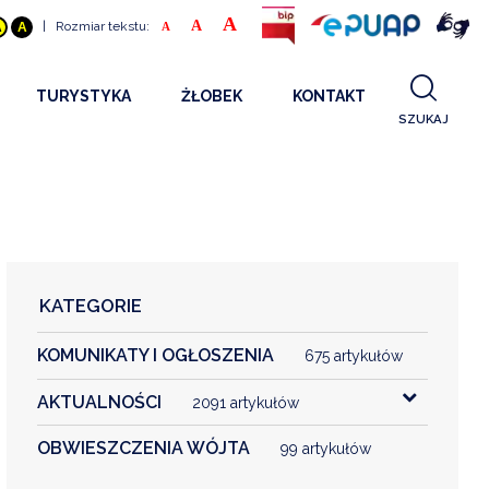
A
A
|
Rozmiar tekstu:
A
A
A
TURYSTYKA
ŻŁOBEK
KONTAKT
SZUKAJ
GDZIE SPAĆ
INFORMACJE O PROJEKCIE
GDZIE ZJEŚĆ
STANDARDY OBSŁUGI
REKRUTACJA 2025
CO ZWIEDZAĆ
REKRUTACJA 2024
FILMY PROMOCYJNE
REKRUTACJA 2023
KATEGORIE
REKRUTACJA
KOMUNIKATY I OGŁOSZENIA
KONTAKT
675 artykułów
AKTUALNOŚCI
2091 artykułów
RGANIZACJE
OBWIESZCZENIA WÓJTA
99 artykułów