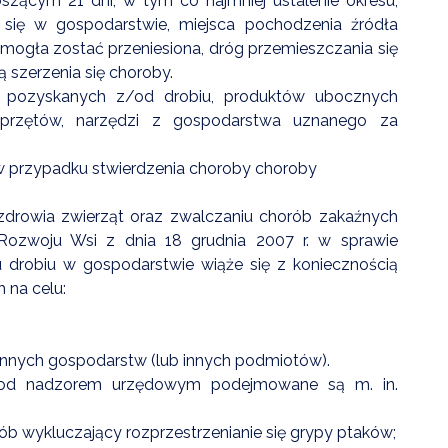
zącym 21 dni, w tym co najmniej ustalenie okresu,
się w gospodarstwie, miejsca pochodzenia źródła
 mogła zostać przeniesiona, dróg przemieszczania się
ą szerzenia się choroby.
 pozyskanych z/od drobiu, produktów ubocznych
, sprzętów, narzędzi z gospodarstwa uznanego za
w przypadku stwierdzenia choroby choroby
 zdrowia zwierząt oraz zwalczaniu chorób zakaźnych
 Rozwoju Wsi z dnia 18 grudnia 2007 r. w sprawie
 drobiu w gospodarstwie wiąże się z koniecznością
 na celu:
 innych gospodarstw (lub innych podmiotów).
 pod nadzorem urzędowym podejmowane są m. in.
b wykluczający rozprzestrzenianie się grypy ptaków;