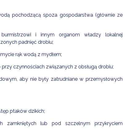
 wodą pochodzącą spoza gospodarstwa (głównie ze
burmistrzowi i innym organom władzy lokalnej
zonych padnięć drobiu;
umycie rąk wodą z mydłem;
przy czynnościach związanych z obsługą drobiu;
wym, aby nie były zatrudniane w przemysłowych
tęp ptaków dzikich;
amkniętych lub pod szczelnym przykryciem