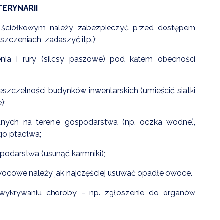
ERYNARII
ściółkowym należy zabezpieczyć przed dostępem
czeniach, zadaszyć itp.);
ia i rury (silosy paszowe) pod kątem obecności
szczelności budynków inwentarskich (umieścić siatki
);
ych na terenie gospodarstwa (np. oczka wodne),
go ptactwa;
podarstwa (usunąć karmniki);
owocowe należy jak najczęściej usuwać opadłe owoce.
wykrywaniu choroby – np. zgłoszenie do organów