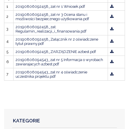
1
20190806092458_zał nr 1 Wniosek.pdf
20190806092458_zał nr 3 Ocena stanu i
2
możliwości bezpiecznego użytkowania.pdf
20190806092458_zał.
3
Regulamin_realizacji_i_finansowania.pdf
20190806092458_Załącznik nr 2 oświadczene
4
tytuł prawny.pdf
5
20190806092458_ZARZĄDZENIE azbest.pdf
20190806094543_zał nr 5 Informacja o wyrobach
6
zawiarajacych azbest.pdf
20190806094543_zał nr 4 oświadczenie
7
uczestnika projektu.pdf
KATEGORIE