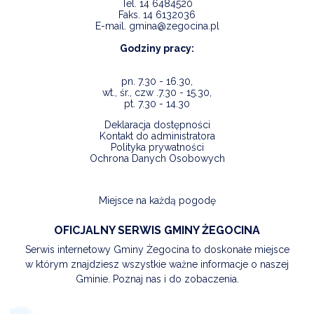
Tel.
14 6484520
Faks.
14 6132036
E-mail.
gmina@zegocina.pl
Godziny pracy:
pn. 7.30 - 16.30,
wt., śr., czw .7.30 - 15.30,
pt. 7.30 - 14.30
Deklaracja dostępności
Kontakt do administratora
Polityka prywatności
Ochrona Danych Osobowych
Miejsce na każdą pogodę
OFICJALNY SERWIS GMINY ŻEGOCINA
Serwis internetowy Gminy Żegocina to doskonałe miejsce
w którym znajdziesz wszystkie ważne informacje o naszej
Gminie. Poznaj nas i do zobaczenia.