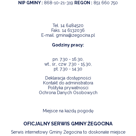
NIP GMINY :
868-10-21-319
REGON :
851 660 750
Tel.
14 6484520
Faks.
14 6132036
E-mail.
gmina@zegocina.pl
Godziny pracy:
pn. 7.30 - 16.30,
wt., śr., czw .7.30 - 15.30,
pt. 7.30 - 14.30
Deklaracja dostępności
Kontakt do administratora
Polityka prywatności
Ochrona Danych Osobowych
Miejsce na każdą pogodę
OFICJALNY SERWIS GMINY ŻEGOCINA
Serwis internetowy Gminy Żegocina to doskonałe miejsce