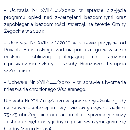
NTERWENCJA
- Uchwała Nr XVII/141/20202 w sprawie przyjęcia
 CZYSTE POWIETRZE
programu opieki nad zwierzętami bezdomnymi oraz
zapobiegania bezdomności zwierząt na terenie Gminy
RALNA EWIDENCJA EMISYJNOŚCI BUDYNKÓW (CEEB)
Żegocina w 2020 r.
- Uchwała Nr XVII/142/2020 w sprawie przyjęcia od
Powiatu Bocheńskiego zadania publicznego w zakresie
edukacji publicznej polegającej na założeniu
i prowadzeniu szkoły – szkoły Branżowej II-stopnia
w Żegocinie
- Uchwała Nr XVII/144/2020 – w sprawie utworzenia
mieszkania chronionego Wspieranego.
Uchwała Nr XVII/143/2020 w sprawie wyrażenia zgody
na zawarcie kolejnej umowy dzierżawy części działki nr
754/5 obr. Żegocina pod automat do sprzedaży zniczy
została przyjęta przy jednym głosie wstrzymującym się
(Radny Marcin Fąfara).