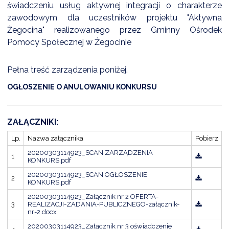
świadczeniu usług aktywnej integracji o charakterze
zawodowym dla uczestników projektu "Aktywna
Żegocina" realizowanego przez Gminny Ośrodek
DARDY OBSŁUGI
Pomocy Społecznej w Żegocinie
Pełna treść zarządzenia poniżej.
OGŁOSZENIE O ANULOWANIU KONKURSU
ZAŁĄCZNIKI:
Lp.
Nazwa załącznika
Pobierz
20200303114923_SCAN ZARZĄDZENIA
1
KONKURS.pdf
20200303114923_SCAN OGŁOSZENIE
2
KONKURS.pdf
20200303114923_Załącznik nr 2 OFERTA-
3
REALIZACJI-ZADANIA-PUBLICZNEGO-załącznik-
nr-2.docx
20200303114923_Załącznik nr 3 oświadczenie