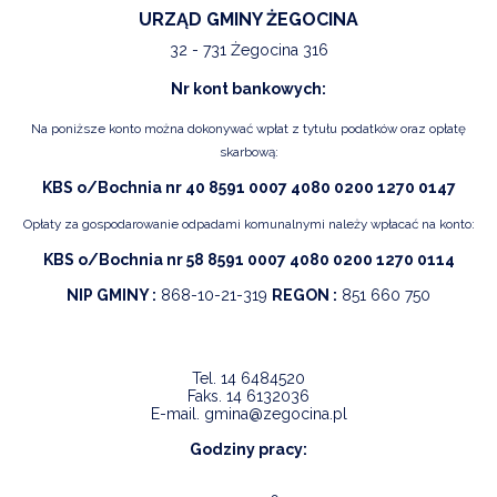
URZĄD GMINY ŻEGOCINA
32 - 731 Żegocina 316
Nr kont bankowych:
Na poniższe konto można dokonywać wpłat z tytułu podatków oraz opłatę
skarbową:
KBS o/Bochnia nr 40 8591 0007 4080 0200 1270 0147
Opłaty za gospodarowanie odpadami komunalnymi należy wpłacać na konto:
KBS o/Bochnia nr 58 8591 0007 4080 0200 1270 0114
NIP GMINY :
868-10-21-319
REGON :
851 660 750
Tel.
14 6484520
Faks.
14 6132036
E-mail.
gmina@zegocina.pl
Godziny pracy: