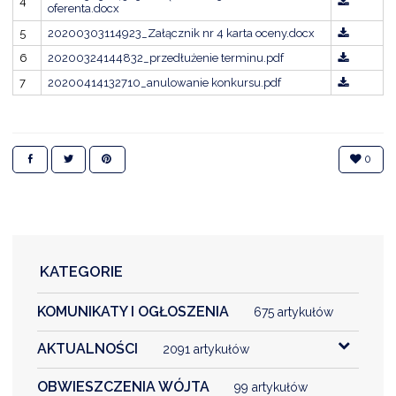
4
NTERWENCJA
oferenta.docx
5
20200303114923_Załącznik nr 4 karta oceny.docx
 CZYSTE POWIETRZE
6
20200324144832_przedłużenie terminu.pdf
RALNA EWIDENCJA EMISYJNOŚCI BUDYNKÓW (CEEB)
7
20200414132710_anulowanie konkursu.pdf
0
KATEGORIE
KOMUNIKATY I OGŁOSZENIA
675 artykułów
AKTUALNOŚCI
2091 artykułów
OBWIESZCZENIA WÓJTA
99 artykułów