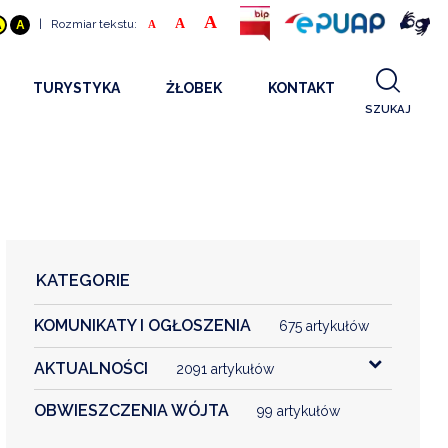
A
A
|
Rozmiar tekstu:
A
A
A
TURYSTYKA
ŻŁOBEK
KONTAKT
SZUKAJ
GDZIE SPAĆ
INFORMACJE O PROJEKCIE
GDZIE ZJEŚĆ
STANDARDY OBSŁUGI
REKRUTACJA 2025
CO ZWIEDZAĆ
REKRUTACJA 2024
FILMY PROMOCYJNE
REKRUTACJA 2023
KATEGORIE
REKRUTACJA
KOMUNIKATY I OGŁOSZENIA
KONTAKT
675 artykułów
AKTUALNOŚCI
2091 artykułów
RGANIZACJE
OBWIESZCZENIA WÓJTA
99 artykułów