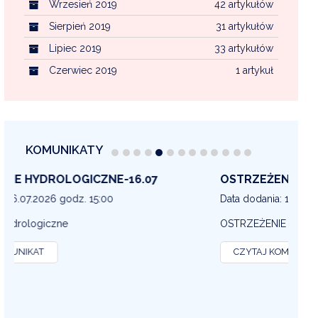
Wrzesień 2019
42 artykułów
Sierpień 2019
31 artykułów
Lipiec 2019
33 artykułów
Czerwiec 2019
1 artykuł
KOMUNIKATY
OSTRZEŻENIE METEOROLOGICZNE 16-07
OS
13
Data dodania: 16.07.2026 godz. 14:30
Dat
OSTRZEŻENIE METEOROLOGICZNE
OS
CZYTAJ KOMUNIKAT