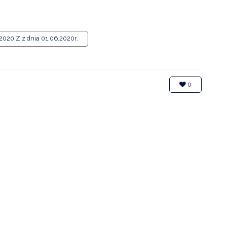
ZDROWIE
ROLNICTWO
20.Z z dnia 01.06.2020r.
CZYSTE POWIETRZE
GOSPODARKA ODPADA
0
KOMUNIKACJA
PRZYDATNE STRONY