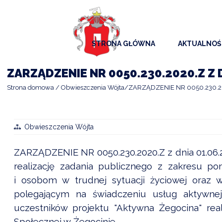
STRONA GŁÓWNA
AKTUALNOŚ
AKTUALNO
ZARZĄDZENIE NR 0050.230.2020.Z Z D
KOMUNIKAT
Strona domowa
Obwieszczenia Wójta
ZARZĄDZENIE NR 0050.230.202
KALENDAR
ARCHIWAL
Obwieszczenia Wójta
SAMORZĄD
ZARZĄDZENIE NR 0050.230.2020.Z z dnia 01.06.2
realizację zadania publicznego z zakresu 
i osobom w trudnej sytuacji życiowej oraz 
polegającym na świadczeniu usług aktywnej
uczestników projektu "Aktywna Żegocina" r
Społecznej w Żegocinie.