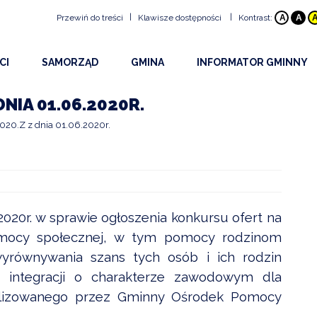
|
|
Przewiń do treści
Klawisze dostępności
Kontrast:
A
A
Klawisze dostępności
CI
SAMORZĄD
GMINA
INFORMATOR GMINNY
ALT
+
1
Przejdź do treści strony:
ŚCI
RADA GMINY
HISTORIA GMINY
BEZPIECZEŃSTWO
ALT
+
2
Mapa witryny:
NIA 01.06.2020R.
ALT
+
3
Wersja kontrastowa:
Y I OGŁOSZENIA
URZĄD
INFORMACJE OGÓLNE
DOSTĘPNOŚĆ
0.Z z dnia 01.06.2020r.
ALT
+
4
Z WYDARZEŃ 2026
OBWIESZCZENIA WÓJTA
PLAN GMINY
PROJEKTY
ALT
+
5
NA STRONA INTERNETOWA
DRUKI DO POBRANIA
SOŁECTWA
URZĘDY I INSTYTUCJE
ALT
+
6
OWY INFORMATOR SMS
UDOSTĘPNIANIE INFORMACJI PUBLICZNEJ
EDUKACJA
ALT
+
7
Rozmiar tekstu
020r. w sprawie ogłoszenia konkursu ofert na
KULTURA
ALT
+
8
pomocy społecznej, w tym pomocy rodzinom
ALT
+
9
wyrównywania szans tych osób i ich rodzin
PARAFIE
 integracji o charakterze zawodowym dla
ALT
+
W
Wyszukiwarka
STOWARZYSZENIA I O
ealizowanego przez Gminny Ośrodek Pomocy
SPORT