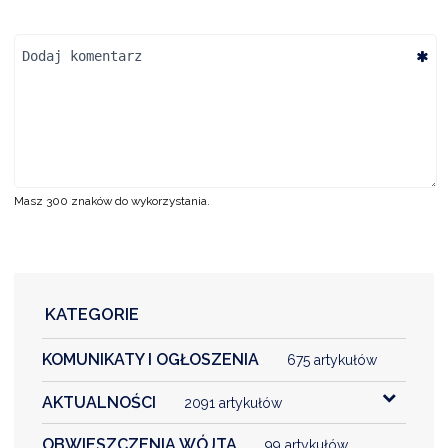
NTERWENCJA
 CZYSTE POWIETRZE
RALNA EWIDENCJA EMISYJNOŚCI BUDYNKÓW (CEEB)
Masz 300 znaków do wykorzystania.
Imię
Adres E-mail
DODAJ KOMENTARZ
KATEGORIE
KOMUNIKATY I OGŁOSZENIA
675 artykułów
AKTUALNOŚCI
2091 artykułów
OBWIESZCZENIA WÓJTA
99 artykułów