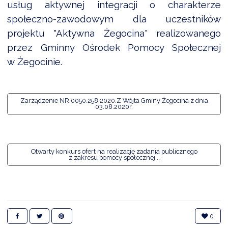
usług aktywnej integracji o charakterze
społeczno-zawodowym dla uczestników
projektu "Aktywna Żegocina" realizowanego
DARDY OBSŁUGI
przez Gminny Ośrodek Pomocy Społecznej
w Żegocinie.
Zarządzenie NR 0050.258.2020.Z Wójta Gminy Żegocina z dnia
03.08.2020r.
Otwarty konkurs ofert na realizację zadania publicznego
z zakresu pomocy społecznej...
0