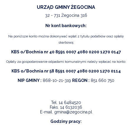
URZĄD GMINY ŻEGOCINA
32 - 731 Żegocina 316
Nr kont bankowych:
Na poniższe konto można dokonywać wpłat z tytułu podatków oraz opłatę
skarbową:
KBS o/Bochnia nr 40 8591 0007 4080 0200 1270 0147
Opłaty za gospodarowanie odpadami komunalnymi należy wpłacać na konto:
KBS o/Bochnia nr 58 8591 0007 4080 0200 1270 0114
NIP GMINY :
868-10-21-319
REGON :
851 660 750
Tel.
14 6484520
Faks.
14 6132036
E-mail.
gmina@zegocina.pl
Godziny pracy: