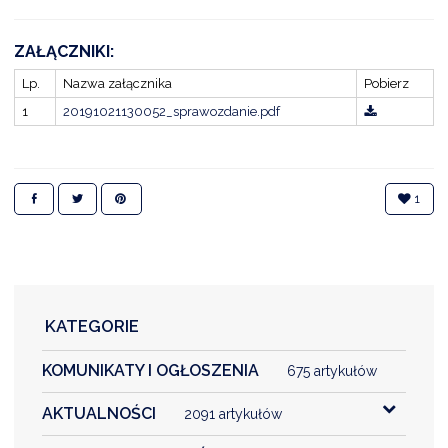
ZAŁĄCZNIKI:
DARDY OBSŁUGI
Lp.
Nazwa załącznika
Pobierz
1
20191021130052_sprawozdanie.pdf
1
KATEGORIE
KOMUNIKATY I OGŁOSZENIA
675 artykułów
AKTUALNOŚCI
2091 artykułów