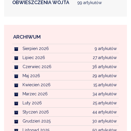
NTERWENCJA
OBWIESZCZENIA WÓJTA
99 artykułów
 CZYSTE POWIETRZE
RALNA EWIDENCJA EMISYJNOŚCI BUDYNKÓW (CEEB)
ARCHIWUM
Sierpień 2026
9 artykułów
Lipiec 2026
27 artykułów
Czerwiec 2026
36 artykułów
Maj 2026
29 artykułów
Kwiecień 2026
15 artykułów
Marzec 2026
34 artykułów
Luty 2026
25 artykułów
Styczeń 2026
44 artykułów
Grudzień 2025
30 artykułów
Listopad 2025
50 artykułów