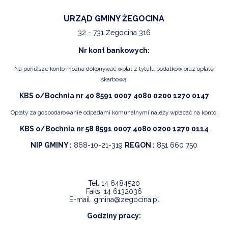
URZĄD GMINY ŻEGOCINA
32 - 731 Żegocina 316
Nr kont bankowych:
Na poniższe konto można dokonywać wpłat z tytułu podatków oraz opłatę
skarbową:
KBS o/Bochnia nr 40 8591 0007 4080 0200 1270 0147
Opłaty za gospodarowanie odpadami komunalnymi należy wpłacać na konto:
KBS o/Bochnia nr 58 8591 0007 4080 0200 1270 0114
NIP GMINY :
868-10-21-319
REGON :
851 660 750
Tel.
14 6484520
Faks.
14 6132036
E-mail.
gmina@zegocina.pl
Godziny pracy: