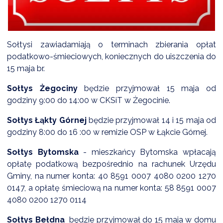
DARDY OBSŁUGI
Sołtysi zawiadamiają o terminach zbierania opłat
podatkowo-śmieciowych, koniecznych do uiszczenia do
15 maja br.
Sołtys Żegociny
będzie przyjmował 15 maja od
godziny 9:00 do 14:00 w CKSiT w Żegocinie.
Sołtys Łąkty Górnej
będzie przyjmował 14 i 15 maja od
godziny 8:00 do 16 :00 w remizie OSP w Łąkcie Górnej.
Sołtys Bytomska
- mieszkańcy Bytomska wpłacają
opłatę podatkową bezpośrednio na rachunek Urzędu
Gminy, na numer konta: 40 8591 0007 4080 0200 1270
0147, a opłatę śmieciową na numer konta: 58 8591 0007
4080 0200 1270 0114
Sołtys Bełdna
będzie przyjmował do 15 maja w domu