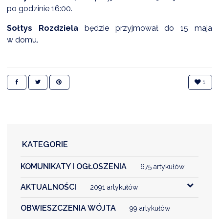
NTERWENCJA
po godzinie 16:00.
 CZYSTE POWIETRZE
Sołtys Rozdziela
będzie przyjmował do 15 maja
w domu.
RALNA EWIDENCJA EMISYJNOŚCI BUDYNKÓW (CEEB)
1
KATEGORIE
KOMUNIKATY I OGŁOSZENIA
675 artykułów
AKTUALNOŚCI
2091 artykułów
OBWIESZCZENIA WÓJTA
99 artykułów