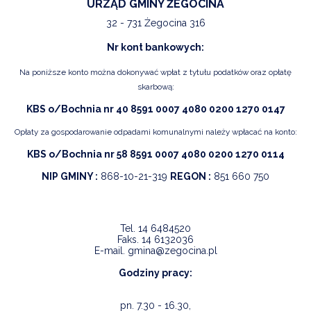
URZĄD GMINY ŻEGOCINA
32 - 731 Żegocina 316
Nr kont bankowych:
Na poniższe konto można dokonywać wpłat z tytułu podatków oraz opłatę
skarbową:
KBS o/Bochnia nr 40 8591 0007 4080 0200 1270 0147
Opłaty za gospodarowanie odpadami komunalnymi należy wpłacać na konto:
KBS o/Bochnia nr 58 8591 0007 4080 0200 1270 0114
NIP GMINY :
868-10-21-319
REGON :
851 660 750
Tel.
14 6484520
Faks.
14 6132036
E-mail.
gmina@zegocina.pl
Godziny pracy:
pn. 7.30 - 16.30,