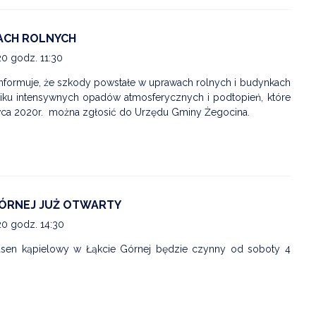
ACH ROLNYCH
20 godz. 11:30
nformuje, że szkody powstałe w uprawach rolnych i budynkach
ku intensywnych opadów atmosferycznych i podtopień, które
wca 2020r. można zgłosić do Urzędu Gminy Żegocina.
GÓRNEJ JUŻ OTWARTY
20 godz. 14:30
basen kąpielowy w Łąkcie Górnej będzie czynny od soboty 4