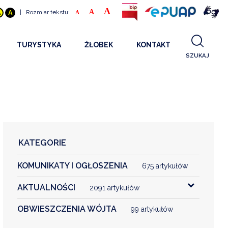
A
A
|
Rozmiar tekstu:
A
A
A
TURYSTYKA
ŻŁOBEK
KONTAKT
SZUKAJ
GDZIE SPAĆ
INFORMACJE O PROJEKCIE
GDZIE ZJEŚĆ
STANDARDY OBSŁUGI
REKRUTACJA 2025
CO ZWIEDZAĆ
REKRUTACJA 2024
FILMY PROMOCYJNE
REKRUTACJA 2023
KATEGORIE
REKRUTACJA
KOMUNIKATY I OGŁOSZENIA
KONTAKT
675 artykułów
AKTUALNOŚCI
2091 artykułów
RGANIZACJE
OBWIESZCZENIA WÓJTA
99 artykułów