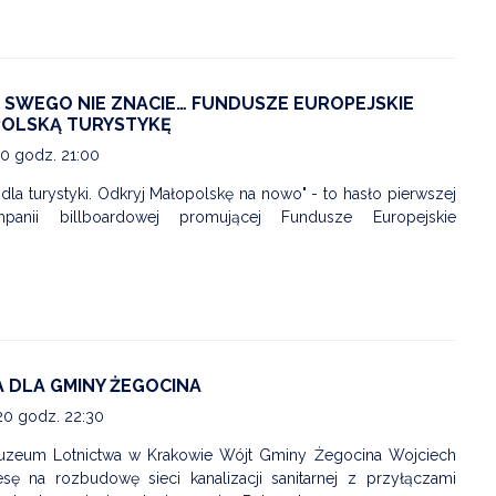
, SWEGO NIE ZNACIE… FUNDUSZE EUROPEJSKIE
POLSKĄ TURYSTYKĘ
20 godz. 21:00
dla turystyki. Odkryj Małopolskę na nowo" - to hasło pierwszej
mpanii billboardowej promującej Fundusze Europejskie
 DLA GMINY ŻEGOCINA
20 godz. 22:30
uzeum Lotnictwa w Krakowie Wójt Gminy Żegocina Wojciech
ę na rozbudowę sieci kanalizacji sanitarnej z przyłączami