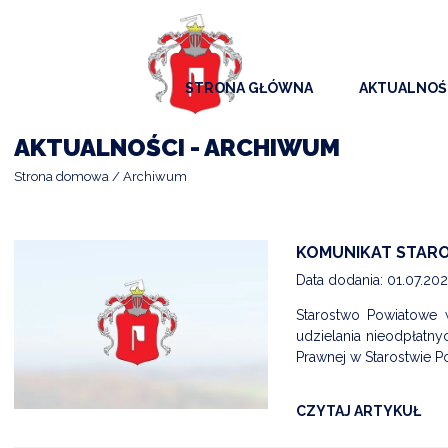
STRONA GŁÓWNA
AKTUALNOŚ
AKTUALNO
AKTUALNOŚCI - ARCHIWUM
KOMUNIKAT
Strona domowa
Archiwum
KALENDAR
ARCHIWAL
KOMUNIKAT STAR
Data dodania: 01.07.20
SAMORZĄD
Starostwo Powiatowe 
udzielania nieodpłatn
Prawnej w Starostwie 
CZYTAJ ARTYKUŁ