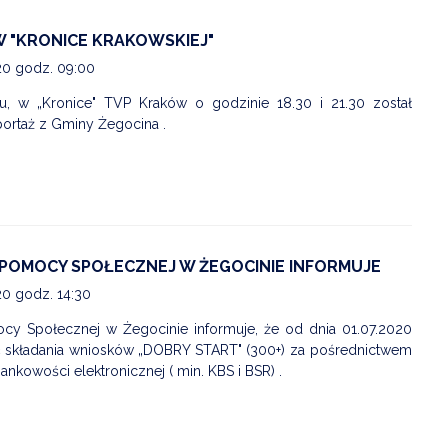
ZDROWIE
W "KRONICE KRAKOWSKIEJ"
20 godz. 09:00
ROLNICTWO
, w „Kronice" TVP Kraków o godzinie 18.30 i 21.30 został
CZYSTE POWIETRZE
ortaż z Gminy Żegocina .
GOSPODARKA ODPADA
KOMUNIKACJA
PRZYDATNE STRONY
POMOCY SPOŁECZNEJ W ŻEGOCINIE INFORMUJE
20 godz. 14:30
y Społecznej w Żegocinie informuje, że od dnia 01.07.2020
ść składania wniosków „DOBRY START" (300+) za pośrednictwem
nkowości elektronicznej ( min. KBS i BSR) .