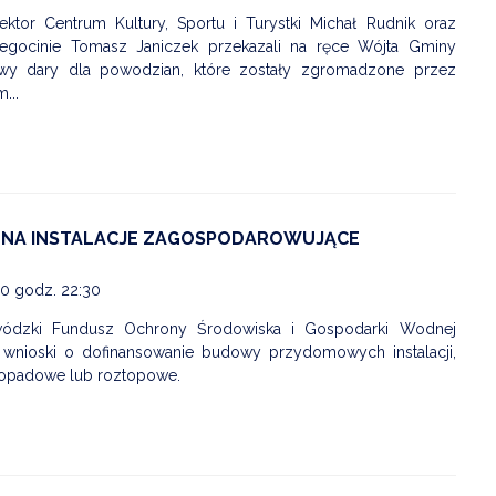
ktor Centrum Kultury, Sportu i Turystki Michał Rudnik oraz
gocinie Tomasz Janiczek przekazali na ręce Wójta Gminy
iwy dary dla powodzian, które zostały zgromadzone przez
...
 NA INSTALACJE ZAGOSPODAROWUJĄCE
OSTRZEŻENIE HYDROLOGICZNE-16.07
20 godz. 22:30
Data dodania: 16.07.2026 godz. 15:00
wódzki Fundusz Ochrony Środowiska i Gospodarki Wodnej
Ostrzeżenie hydrologiczne
 wnioski o dofinansowanie budowy przydomowych instalacji,
opadowe lub roztopowe.
CZYTAJ KOMUNIKAT