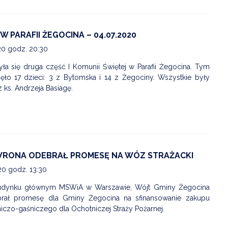
W PARAFII ŻEGOCINA – 04.07.2020
20 godz. 20:30
ła się druga część I Komunii Świętej w Parafii Żegocina. Tym
ęło 17 dzieci: 3 z Bytomska i 14 z Żegociny. Wszystkie były
ks. Andrzeja Basiagę.
WRONA ODEBRAŁ PROMESĘ NA WÓZ STRAŻACKI
20 godz. 13:30
 budynku głównym MSWiA w Warszawie, Wójt Gminy Żegocina
rał promesę dla Gminy Żegocina na sfinansowanie zakupu
czo-gaśniczego dla Ochotniczej Straży Pożarnej.