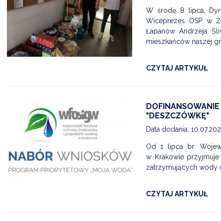
W środę 8 lipca, Dyre
Wiceprezes OSP w Że
Łapanów Andrzeja Śl
mieszkańców naszej gm
CZYTAJ ARTYKUŁ
DOFINANSOWANIE
"DESZCZÓWKĘ"
E-17.07
21 LIPCA - ĆWICZENIA ALARM - 26
Data dodania: 10.07.20
Data dodania: 17.07.2026 godz. 10:30
Od 1 lipca br. Woje
07
Aktualności Wydarzenia Alarm ALARM-26
w Krakowie przyjmuje
zatrzymujących wody 
CZYTAJ KOMUNIKAT
CZYTAJ ARTYKUŁ