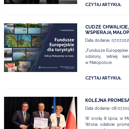
CZYTAJ ARTYKUŁ
CUDZE CHWALICIE
WSPIERAJĄ MAŁO
Data dodania: 07.07.20
„Fundusze Europejskie 
odsłony, letniej ka
w Małopolsce.
CZYTAJ ARTYKUŁ
KOLEJNA PROMESA
Data dodania: 08.07.20
W środę 8 lipca, w M
Wrona odebrał promes