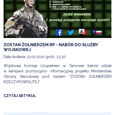
NTERWENCJA
 CZYSTE POWIETRZE
RALNA EWIDENCJA EMISYJNOŚCI BUDYNKÓW (CEEB)
ZOSTAŃ ŻOŁNIERZEM RP - NABÓR DO SŁUŻBY
WOJSKOWEJ
Data dodania: 13.01.2020 godz. 23:30
Wojskowa Komisja Uzupełnień w Tarnowie bierze udział
w kampanii promocyjno- informacyjnej projektu Ministerstwa
Obrony Narodowej pod hasłem "ZOSTAŃ ŻOŁNIERZEM
RZECZYPOSPOLITEJ".
CZYTAJ ARTYKUŁ