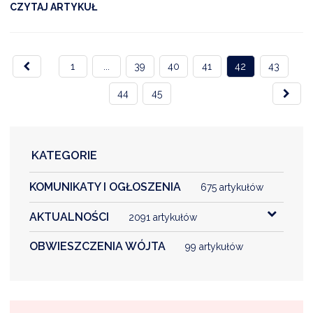
CZYTAJ ARTYKUŁ
1
...
39
40
41
42
43
44
45
KATEGORIE
KOMUNIKATY I OGŁOSZENIA
675 artykułów
AKTUALNOŚCI
2091 artykułów
OBWIESZCZENIA WÓJTA
99 artykułów