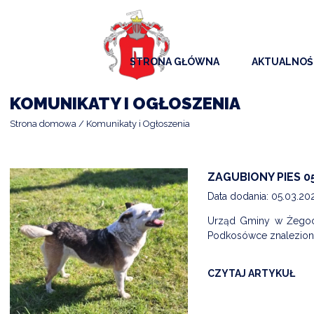
STRONA GŁÓWNA
AKTUALNOŚ
AKTUALNO
KOMUNIKATY I OGŁOSZENIA
KOMUNIKAT
Strona domowa
Komunikaty i Ogłoszenia
KALENDAR
ARCHIWAL
ZAGUBIONY PIES 0
Data dodania: 05.03.20
SAMORZĄD
Urząd Gminy w Żegoci
Podkosówce znalezion
CZYTAJ ARTYKUŁ