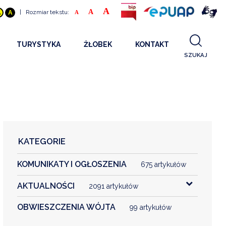
A
A
|
Rozmiar tekstu:
A
A
A
TURYSTYKA
ŻŁOBEK
KONTAKT
SZUKAJ
GDZIE SPAĆ
INFORMACJE O PROJEKCIE
GDZIE ZJEŚĆ
STANDARDY OBSŁUGI
REKRUTACJA 2025
CO ZWIEDZAĆ
REKRUTACJA 2024
FILMY PROMOCYJNE
REKRUTACJA 2023
KATEGORIE
REKRUTACJA
KOMUNIKATY I OGŁOSZENIA
KONTAKT
675 artykułów
AKTUALNOŚCI
2091 artykułów
RGANIZACJE
OBWIESZCZENIA WÓJTA
99 artykułów