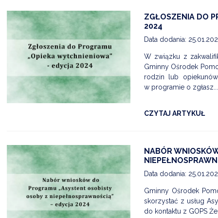
ZGŁOSZENIA DO P
2024
Data dodania: 25.01.20
W związku z zakwalif
Gminny Ośrodek Pomoc
rodzin lub opiekunów
w programie o zgłasz...
CZYTAJ ARTYKUŁ
E-17.07
21 LIPCA - ĆWICZENIA ALARM - 26
Data dodania: 17.07.2026 godz. 10:30
NABÓR WNIOSKÓW 
07
Aktualności Wydarzenia Alarm ALARM-26
NIEPEŁNOSPRAWN
CZYTAJ KOMUNIKAT
Data dodania: 25.01.20
Gminny Ośrodek Pomoc
skorzystać z usług As
do kontaktu z GOPS Że