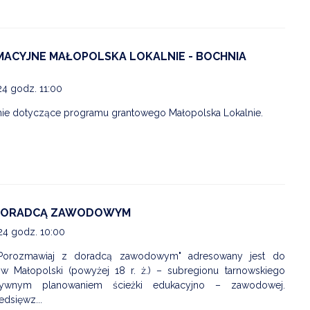
ZDROWIE
ROLNICTWO
MACYJNE MAŁOPOLSKA LOKALNIE - BOCHNIA
CZYSTE POWIETRZE
24 godz. 11:00
GOSPODARKA ODPADA
ie dotyczące programu grantowego Małopolska Lokalnie.
KOMUNIKACJA
PRZYDATNE STRONY
 DORADCĄ ZAWODOWYM
24 godz. 10:00
Porozmawiaj z doradcą zawodowym" adresowany jest do
w Małopolski (powyżej 18 r. ż.) – subregionu tarnowskiego
ktywnym planowaniem ścieżki edukacyjno – zawodowej.
dsięwz...