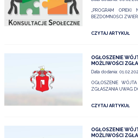
„PROGRAM OPIEKI 
BEZDOMNOŚCI ZWIERZĄ
CZYTAJ ARTYKUŁ
OGŁOSZENIE WÓJTA
MOŻLIWOŚCI ZGŁ
Data dodania: 01.02.20
OGŁOSZENIE WÓJTA 
ZGŁASZANIA UWAG D
CZYTAJ ARTYKUŁ
OGŁOSZENIE WÓJTA
MOŻLIWOŚCI ZGŁ