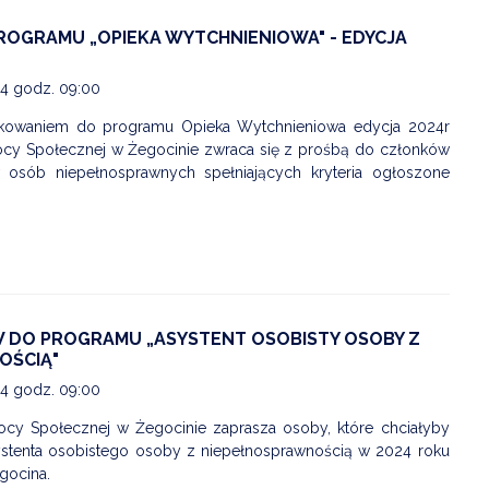
ROGRAMU „OPIEKA WYTCHNIENIOWA" - EDYCJA
24 godz. 09:00
ikowaniem do programu Opieka Wytchnieniowa edycja 2024r
y Społecznej w Żegocinie zwraca się z prośbą do członków
 osób niepełnosprawnych spełniających kryteria ogłoszone
OSTRZEŻENIE HYDROLOGICZNE-16.07
Data dodania: 16.07.2026 godz. 15:00
DO PROGRAMU „ASYSTENT OSOBISTY OSOBY Z
Ostrzeżenie hydrologiczne
OŚCIĄ"
CZYTAJ KOMUNIKAT
24 godz. 09:00
y Społecznej w Żegocinie zaprasza osoby, które chciałyby
ystenta osobistego osoby z niepełnosprawnością w 2024 roku
gocina.